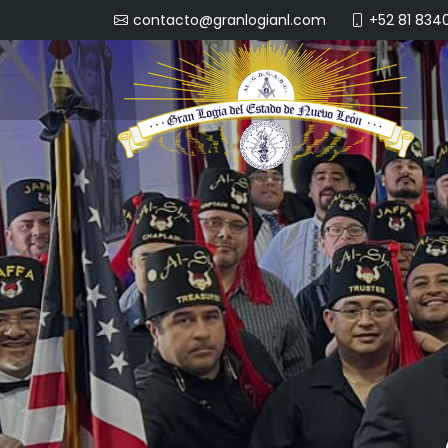
+52 81 834
contacto@granlogianl.com