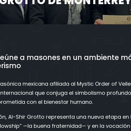
GROTTO DE MONTERRE
reúne a masones en un ambiente más
erismo
asónica mexicana afiliada al Mystic Order of Vei
co internacional que conjuga el simbolismo profund
mprometida con el bienestar humano.
ón, Al-Shir Grotto representa una nueva etapa en 
llowship” —la buena fraternidad— y en la vocación