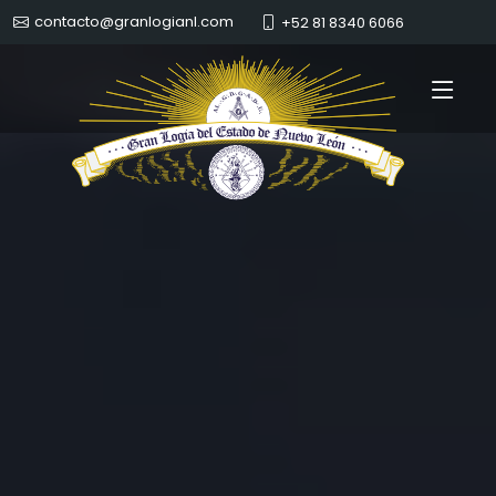
contacto@granlogianl.com
+52 81 8340 6066