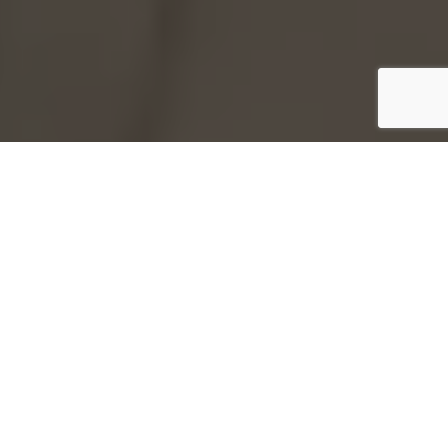
Club Shriners de Monterrey
Comprometidos con la ayuda desinteresada y el
bienestar de quienes más lo necesitan.